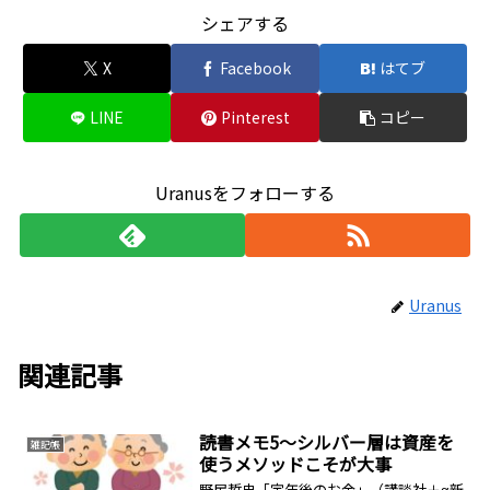
シェアする
X
Facebook
はてブ
LINE
Pinterest
コピー
Uranusをフォローする
Uranus
関連記事
読書メモ5～シルバー層は資産を
雑記帳
使うメソッドこそが大事
野尻哲史「定年後のお金」（講談社＋α新