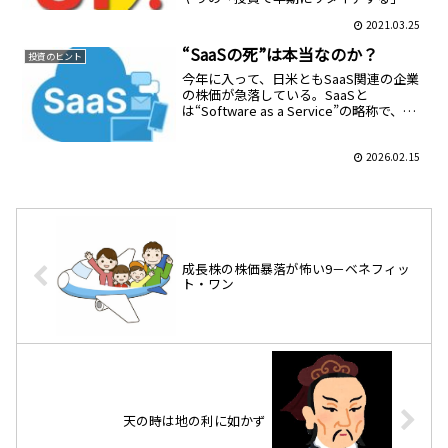
いう考え方（FIREというらしい）に警鐘
2021.03.25
を鳴らしている。現役世代が株式の配当
金だけで生活していこうとすれば、最低
“SaaSの死”は本当なのか？
投資のヒント
でも3億円は欲...
今年に入って、日米ともSaaS関連の企業
の株価が急落している。SaaSと
は“Software as a Service”の略称で、ク
ラウドサービスの一種である。ディスク
のような物理メディアを使わず、インタ
ーネット経由でアプリケーションソフト...
2026.02.15
成長株の株価暴落が怖い9－ベネフィッ
ト・ワン
天の時は地の利に如かず