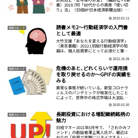
書）2018.7同「60代からの資産『使い切
り』法」（日経BP日本経済新聞出版）
2023.8世の中には、資産形成や資産運用
2025.02.21
のやり方を指南する本は、ごまんとあ
る。しかし、60歳を超えてリタイアが視
読書メモ2～行動経済学の入門書
投資のヒント
野に入っ...
として最適
大竹文雄「あなたを変える行動経済学」
（東京書籍）2022.1初版行動経済学の知
識は、個人投資家にとって必須だと筆者
は思っている。人は無意識のうちに合理
2022.10.29
性を欠く行為をとってしまいがちだが、
投資においては、それが致命的な損失に
危機のあと､どれくらいで運用損
投資のヒント
つながる恐れがある...
を取り戻せるのか～GPIFの実績を
みる
異常な事態が続いている。新型コロナウ
ィルスのパンデミックが現実化したこと
によって、世界中の株式市場は大混乱に
陥った。NYダウ株価指数は、2/12に今年
2020.03.20
の最高値29,568.57ドルを付けたあと、
3/19終値は20,087.19ドルまで下がっ...
長期投資における増配継続銘柄の
投資のヒント
魅力
日経マネー2021年5月号で、「さわかみフ
ァンド」の創設者澤上篤人氏が、最近は
やりの「投資で早期にリタイアする」と