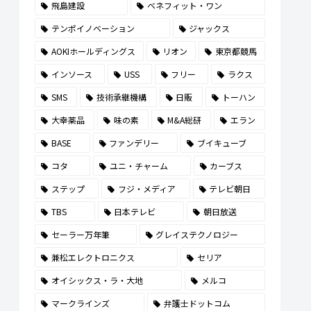
飛島建設
ベネフィット・ワン
テンポイノベーション
ジャックス
AOKIホールディングス
リオン
東京都競馬
インソース
USS
フリー
ラクス
SMS
技術承継機構
日販
トーハン
大幸薬品
味の素
M&A総研
エラン
BASE
ファンデリー
ブイキューブ
コタ
ユニ・チャーム
カーブス
ステップ
フジ・メディア
テレビ朝日
TBS
日本テレビ
朝日放送
セーラー万年筆
グレイステクノロジー
兼松エレクトロニクス
セリア
オイシックス・ラ・大地
メルコ
マークラインズ
弁護士ドットコム