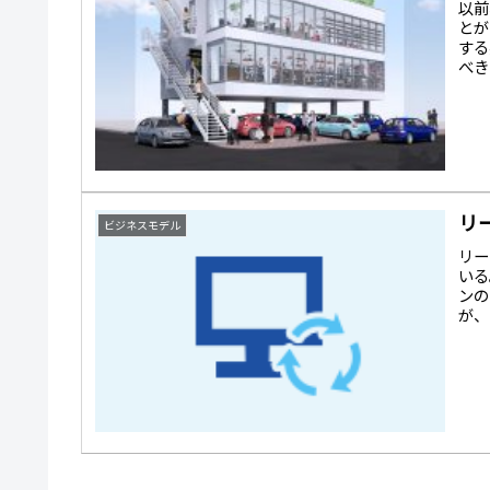
以前
とが
する
べき
リ
ビジネスモデル
リー
いる
ンの
が、