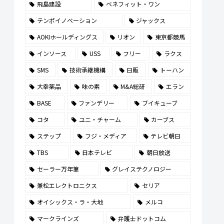
飛島建設
ベネフィット・ワン
テンポイノベーション
ジャックス
AOKIホールディングス
リオン
東京都競馬
インソース
USS
フリー
ラクス
SMS
技術承継機構
日販
トーハン
大幸薬品
味の素
M&A総研
エラン
BASE
ファンデリー
ブイキューブ
コタ
ユニ・チャーム
カーブス
ステップ
フジ・メディア
テレビ朝日
TBS
日本テレビ
朝日放送
セーラー万年筆
グレイステクノロジー
兼松エレクトロニクス
セリア
オイシックス・ラ・大地
メルコ
マークラインズ
弁護士ドットコム