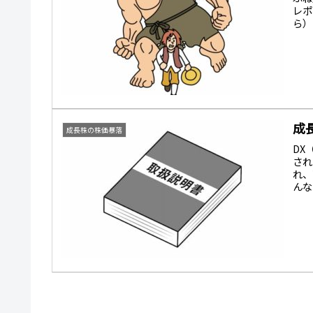
レポ
ら）
成
成長株の株価暴落
DX
され
れ、
んな