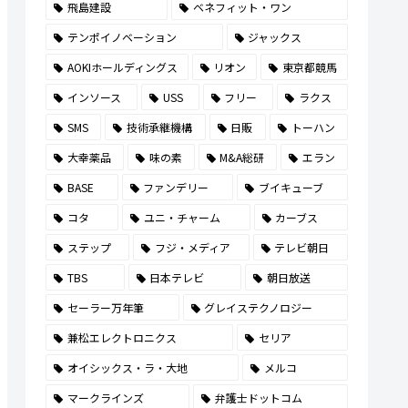
飛島建設
ベネフィット・ワン
テンポイノベーション
ジャックス
AOKIホールディングス
リオン
東京都競馬
インソース
USS
フリー
ラクス
SMS
技術承継機構
日販
トーハン
大幸薬品
味の素
M&A総研
エラン
BASE
ファンデリー
ブイキューブ
コタ
ユニ・チャーム
カーブス
ステップ
フジ・メディア
テレビ朝日
TBS
日本テレビ
朝日放送
セーラー万年筆
グレイステクノロジー
兼松エレクトロニクス
セリア
オイシックス・ラ・大地
メルコ
マークラインズ
弁護士ドットコム