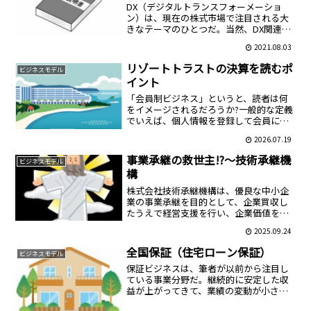
DX（デジタルトランスフォーメーショ
ン）は、現在の株式市場で注目される大
きなテーマのひとつだ。当然、DX関連銘
柄は高成長を期待され、高PERになるこ
2021.08.03
とが多い。グレイステクノロジー株式会
社は、そんなDX関連銘柄の代表格だとい
リゾートトラストの決算を読むポ
ビジネスモデル
ってよいだろう。（...
イント
「会員制ビジネス」というと、読者は何
をイメージされるだろうか?一般的な定義
でいえば、個人情報を登録して会員にな
った顧客に対し、商品・サービスを継続
2026.07.19
的に提供することで収益を得るビジネス
を指す。SNSのように登録が無料の場合
事業承継の救世主!?～技術承継機
ビジネスモデル
もあるが、有料の場合...
構
株式会社技術承継機構は、優良な中小企
業の事業承継を目的として、企業買収し
たうえで経営支援を行い、企業価値を向
上させる事業を展開する会社である。設
2025.09.24
立は2018年7月と若い会社だが、早くも今
年2月に東証グロース市場に上場して、注
全国保証（住宅ローン保証）
ビジネスモデル
目を浴びている。...
保証ビジネスは、筆者が以前から注目し
ている事業分野だ。継続的に安定した収
益が上がってきて、業績の変動が小さ
く、持続的な成長を期待できる典型的な