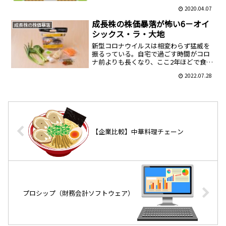
ビジネスモデルだからだ。しかし、世間
的にはどちらかというと「保証ビジネス
2020.04.07
は難解」というイメージがあ...
成長株の株価暴落が怖い6－オイ
成長株の株価暴落
シックス・ラ・大地
新型コロナウイルスは相変わらず猛威を
振るっている。自宅で過ごす時間がコロ
ナ前よりも長くなり、ここ2年ほどで食事
関連の宅配サービスは大きく伸長した。
2022.07.28
飲食店のフードデリバリーはいまや日常
の風景となったが、料理の食材を宅配す
るサービスも同様に需要...
【企業比較】中華料理チェーン
プロシップ（財務会計ソフトウェア）