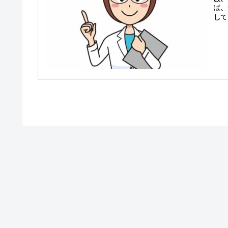
ば、
して