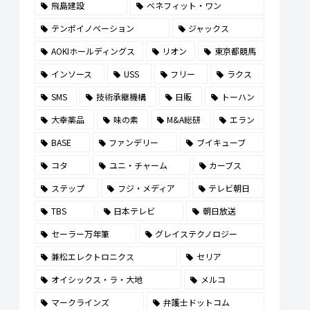
飛島建設
ベネフィット・ワン
テンポイノベーション
ジャックス
AOKIホールディングス
リオン
東京都競馬
インソース
USS
フリー
ラクス
SMS
技術承継機構
日販
トーハン
大幸薬品
味の素
M&A総研
エラン
BASE
ファンデリー
ブイキューブ
コタ
ユニ・チャーム
カーブス
ステップ
フジ・メディア
テレビ朝日
TBS
日本テレビ
朝日放送
セーラー万年筆
グレイステクノロジー
兼松エレクトロニクス
セリア
オイシックス・ラ・大地
メルコ
マークラインズ
弁護士ドットコム